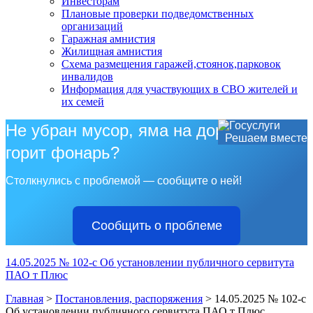
Инвесторам
Плановые проверки подведомственных
организаций
Гаражная амнистия
Жилищная амнистия
Схема размещения гаражей,стоянок,парковок
инвалидов
Информация для участвующих в СВО жителей и
их семей
Не убран мусор, яма на дороге, не
Решаем вместе
горит фонарь?
Столкнулись с проблемой — сообщите о ней!
Сообщить о проблеме
14.05.2025 № 102-с Об установлении публичного сервитута
ПАО т Плюс
Главная
>
Постановления, распоряжения
>
14.05.2025 № 102-с
Об установлении публичного сервитута ПАО т Плюс