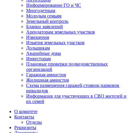
Информирование ГО и ЧС
Многодетным
Молодым семьям
Земельный контроль
Бланки заявлений
Арендаторам земельных участков
Извещения
Изъятия земельных участков
Дольщикам
Аварийные дома
Инвесторам
Плановые проверки подведомственных
организаций
Гаражная амнистия
Жилищная амнистия
Схема размещения гаражей,стоянок,парковок
инвалидов
Информация для участвующих в СВО жителей и
их семей
О комитете
Контакты
Отделы
Реквизиты
Документы