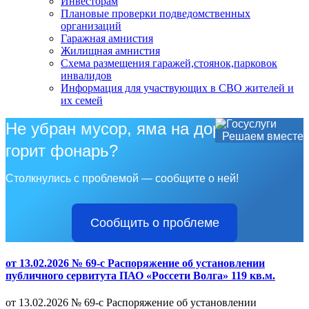
Инвесторам
Плановые проверки подведомственных
организаций
Гаражная амнистия
Жилищная амнистия
Схема размещения гаражей,стоянок,парковок
инвалидов
Информация для участвующих в СВО жителей и
их семей
Не убран мусор, яма на дороге, не
Решаем вместе
горит фонарь?
Столкнулись с проблемой — сообщите о ней!
Сообщить о проблеме
от 13.02.2026 № 69-с Распоряжение об установлении
публичного сервитута ПАО «Россети Волга» 119 кв.м.
от 13.02.2026 № 69-с Распоряжение об установлении