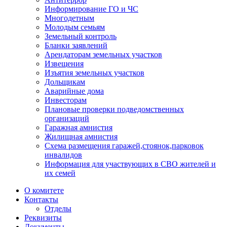
Информирование ГО и ЧС
Многодетным
Молодым семьям
Земельный контроль
Бланки заявлений
Арендаторам земельных участков
Извещения
Изъятия земельных участков
Дольщикам
Аварийные дома
Инвесторам
Плановые проверки подведомственных
организаций
Гаражная амнистия
Жилищная амнистия
Схема размещения гаражей,стоянок,парковок
инвалидов
Информация для участвующих в СВО жителей и
их семей
О комитете
Контакты
Отделы
Реквизиты
Документы