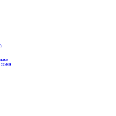
й
лидов
 семей