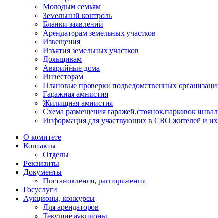
Молодым семьям
Земельный контроль
Бланки заявлений
Арендаторам земельных участков
Извещения
Изъятия земельных участков
Дольщикам
Аварийные дома
Инвесторам
Плановые проверки подведомственных организаци
Гаражная амнистия
Жилищная амнистия
Схема размещения гаражей,стоянок,парковок инва
Информация для участвующих в СВО жителей и их
О комитете
Контакты
Отделы
Реквизиты
Документы
Постановления, распоряжения
Госуслуги
Аукционы, конкурсы
Для арендаторов
Текущие аукционы