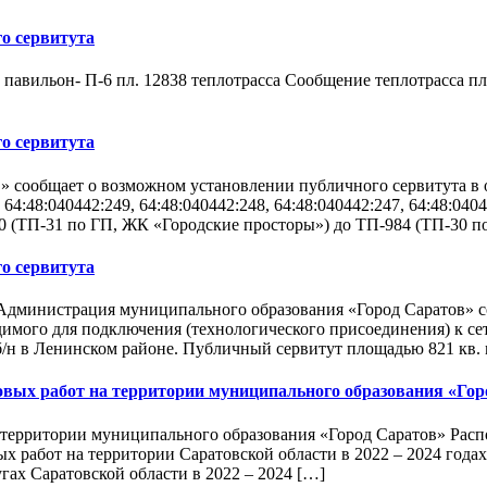
о сервитута
 павильон- П-6 пл. 12838 теплотрасса Сообщение теплотрасса 
о сервитута
 сообщает о возможном установлении публичного сервитута в о
, 64:48:040442:249, 64:48:040442:248, 64:48:040442:247, 64:48:0
0 (ТП-31 по ГП, ЖК «Городские просторы») до ТП-984 (ТП-30 п
о сервитута
Администрация муниципального образования «Город Саратов» с
одимого для подключения (технологического присоединения) к
, б/н в Ленинском районе. Публичный сервитут площадью 821 кв.
овых работ на территории муниципального образования «Гор
территории муниципального образования «Город Саратов» Распо
х работ на территории Саратовской области в 2022 – 2024 год
гах Саратовской области в 2022 – 2024 […]