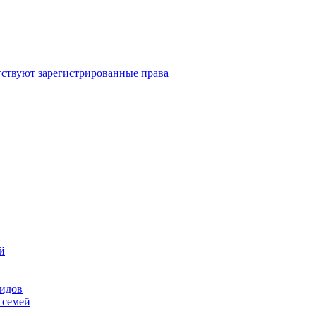
ствуют зарегистрированные права
й
лидов
 семей