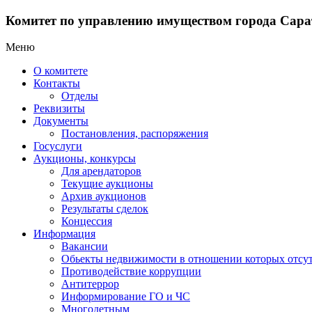
Комитет по управлению имуществом города Сара
Меню
О комитете
Контакты
Отделы
Реквизиты
Документы
Постановления, распоряжения
Госуслуги
Аукционы, конкурсы
Для арендаторов
Текущие аукционы
Архив аукционов
Результаты сделок
Концессия
Информация
Вакансии
Обьекты недвижимости в отношении которых отсут
Противодействие коррупции
Антитеррор
Информирование ГО и ЧС
Многодетным