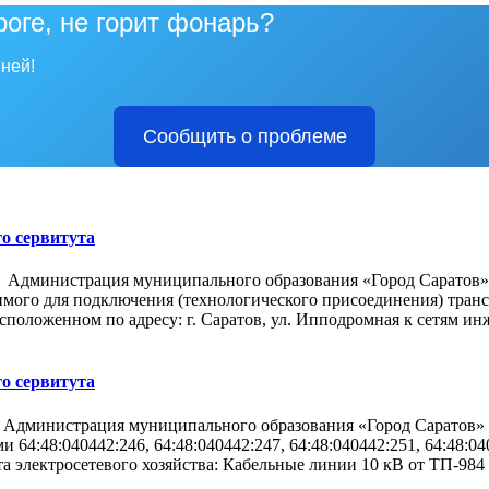
роге, не горит фонарь?
ней!
Сообщить о проблеме
о сервитута
Администрация муниципального образования «Город Саратов» 
димого для подключения (технологического присоединения) тра
асположенном по адресу: г. Саратов, ул. Ипподромная к сетям 
о сервитута
Администрация муниципального образования «Город Саратов» с
4:48:040442:246, 64:48:040442:247, 64:48:040442:251, 64:48:040
та электросетевого хозяйства: Кабельные линии 10 кВ от ТП-98