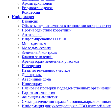
Архив аукционов
Результаты сделок
Концессия
Информация
Вакансии
Обьекты недвижимости в отношении которых отсут
Противодействие коррупции
Антитеррор
Информирование ГО и ЧС
Многодетным
Молодым семьям
Земельный контроль
Бланки заявлений
Арендаторам земельных участков
Извещения
Изъятия земельных участков
Дольщикам
Аварийные дома
Инвесторам
Плановые проверки подведомственных организаци
Гаражная амнистия
Жилищная амнистия
Схема размещения гаражей,стоянок,парковок инва
Информация для участвующих в СВО жителей и их