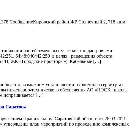
пл.378 СообщениеКировский район ЖР Солнечный 2, 718 кв.м.
тношении частей земельных участков с кадастровыми
40442:251, 64:48:040442:250 в целях размещения объекта
о ГП, ЖК «Городские просторы»). Кабельные […]
ообщает о возможном установлении публичного сервитута с
 сетям инженерно-технического обеспечения АО «НЭСК» школы
 м испрашивается […]
од Саратов»
ряжением Правительства Саратовской области от 26.03.2021
ах» утверждены план мероприятий по проведению комплексных