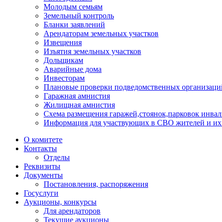
Молодым семьям
Земельный контроль
Бланки заявлений
Арендаторам земельных участков
Извещения
Изъятия земельных участков
Дольщикам
Аварийные дома
Инвесторам
Плановые проверки подведомственных организаци
Гаражная амнистия
Жилищная амнистия
Схема размещения гаражей,стоянок,парковок инва
Информация для участвующих в СВО жителей и их
О комитете
Контакты
Отделы
Реквизиты
Документы
Постановления, распоряжения
Госуслуги
Аукционы, конкурсы
Для арендаторов
Текущие аукционы