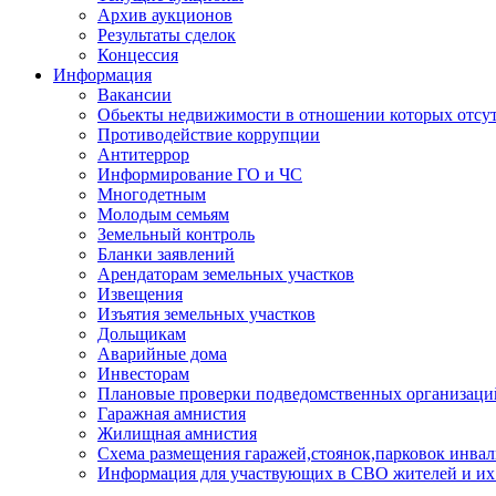
Архив аукционов
Результаты сделок
Концессия
Информация
Вакансии
Обьекты недвижимости в отношении которых отсут
Противодействие коррупции
Антитеррор
Информирование ГО и ЧС
Многодетным
Молодым семьям
Земельный контроль
Бланки заявлений
Арендаторам земельных участков
Извещения
Изъятия земельных участков
Дольщикам
Аварийные дома
Инвесторам
Плановые проверки подведомственных организаци
Гаражная амнистия
Жилищная амнистия
Схема размещения гаражей,стоянок,парковок инва
Информация для участвующих в СВО жителей и их