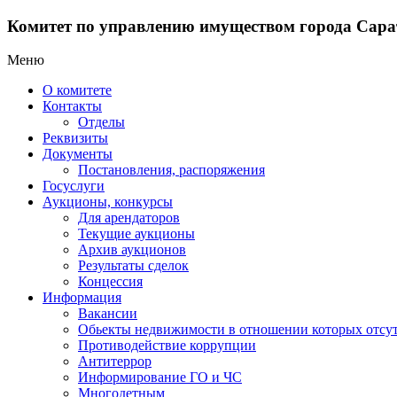
Комитет по управлению имуществом города Сара
Меню
О комитете
Контакты
Отделы
Реквизиты
Документы
Постановления, распоряжения
Госуслуги
Аукционы, конкурсы
Для арендаторов
Текущие аукционы
Архив аукционов
Результаты сделок
Концессия
Информация
Вакансии
Обьекты недвижимости в отношении которых отсут
Противодействие коррупции
Антитеррор
Информирование ГО и ЧС
Многодетным