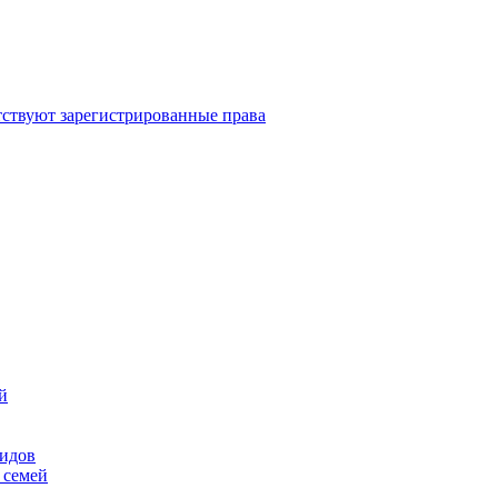
ствуют зарегистрированные права
й
лидов
 семей