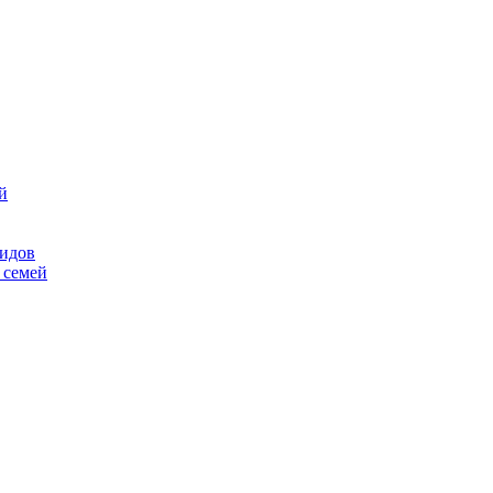
й
лидов
 семей