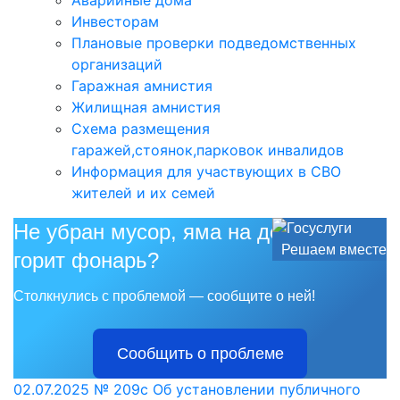
Аварийные дома
Инвесторам
Плановые проверки подведомственных
организаций
Гаражная амнистия
Жилищная амнистия
Схема размещения
гаражей,стоянок,парковок инвалидов
Информация для участвующих в СВО
жителей и их семей
Не убран мусор, яма на дороге, не
Решаем вместе
горит фонарь?
Столкнулись с проблемой — сообщите о ней!
Сообщить о проблеме
02.07.2025 № 209с Об установлении публичного