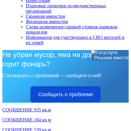
Инвесторам
Плановые проверки подведомственных
организаций
Гаражная амнистия
Жилищная амнистия
Схема размещения гаражей,стоянок,парковок
инвалидов
Информация для участвующих в СВО жителей и
их семей
Не убран мусор, яма на дороге, не
Решаем вместе
горит фонарь?
Столкнулись с проблемой — сообщите о ней!
Сообщить о проблеме
СООБЩЕНИЕ 935 кв.м
СООБЩЕНИЕ 184 кв м
СООБЩЕНИЕ 539 кв.м