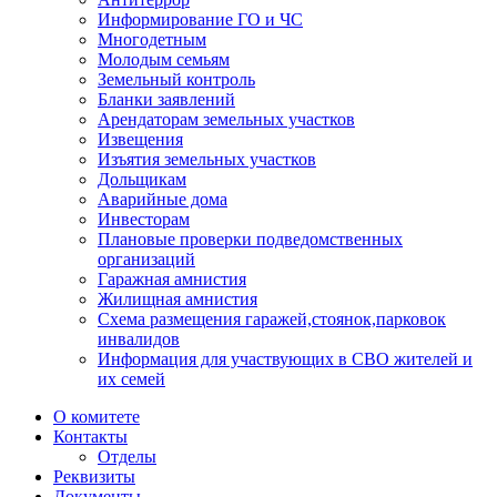
Информирование ГО и ЧС
Многодетным
Молодым семьям
Земельный контроль
Бланки заявлений
Арендаторам земельных участков
Извещения
Изъятия земельных участков
Дольщикам
Аварийные дома
Инвесторам
Плановые проверки подведомственных
организаций
Гаражная амнистия
Жилищная амнистия
Схема размещения гаражей,стоянок,парковок
инвалидов
Информация для участвующих в СВО жителей и
их семей
О комитете
Контакты
Отделы
Реквизиты
Документы